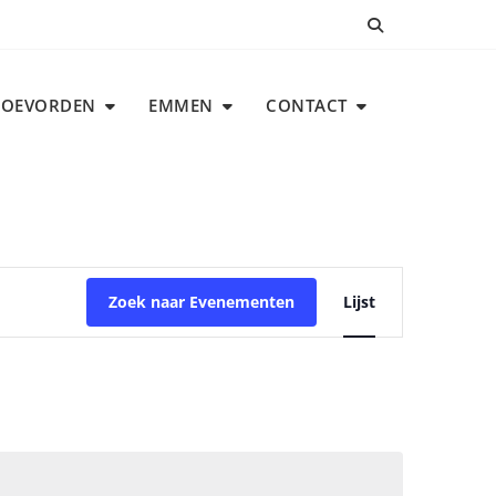
COEVORDEN
EMMEN
CONTACT
E
Zoek naar Evenementen
Lijst
v
e
n
e
m
e