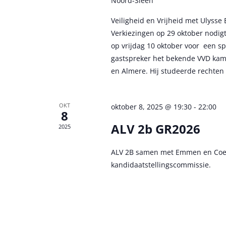
Noord-Sleen
e
n
e
Veiligheid en Vrijheid met Ulyss
e
m
Verkiezingen op 29 oktober nodigt
r
e
op vrijdag 10 oktober voor een sp
n
g
gastspreker het bekende VVD kamerl
t
en Almere. Hij studeerde rechten 
e
e
v
n
m
OKT
oktober 8, 2025 @ 19:30
-
22:00
e
8
e
n
ALV 2b GR2026
2025
t
n
k
ALV 2B samen met Emmen en Coevord
e
a
kandidaatstellingscommissie.
y
v
w
o
i
r
g
d