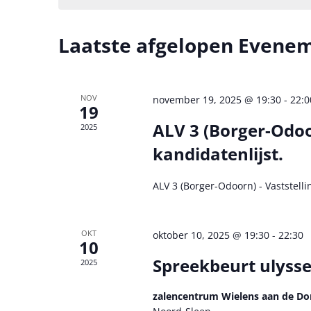
e
y
e
w
n
c
Laatste afgelopen Evene
o
t
t
r
e
e
d
e
i
r
n
NOV
november 19, 2025 @ 19:30
-
22:0
n
19
e
Z
.
e
ALV 3 (Borger-Odoor
2025
o
Z
n
kandidatenlijst.
o
d
e
e
a
k
ALV 3 (Borger-Odoorn) - Vaststellin
k
t
v
e
u
o
m
n
OKT
oktober 10, 2025 @ 19:30
-
22:30
o
.
10
e
r
Spreekbeurt ulysse
2025
E
n
v
zalencentrum Wielens aan de Do
w
e