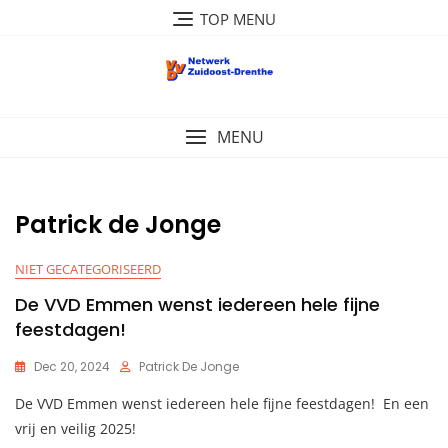
Ga
TOP MENU
naar
de
inhoud
MENU
Patrick de Jonge
NIET GECATEGORISEERD
De VVD Emmen wenst iedereen hele fijne
feestdagen!
Dec 20, 2024
Patrick De Jonge
De VVD Emmen wenst iedereen hele fijne feestdagen! En een
vrij en veilig 2025!