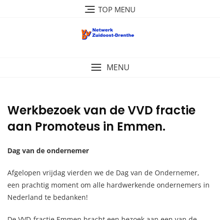
Ga
TOP MENU
naar
de
inhoud
MENU
Werkbezoek van de VVD fractie
aan Promoteus in Emmen.
Dag van de ondernemer
Afgelopen vrijdag vierden we de Dag van de Ondernemer,
een prachtig moment om alle hardwerkende ondernemers in
Nederland te bedanken!
De VVD-fractie Emmen bracht een bezoek aan een van de