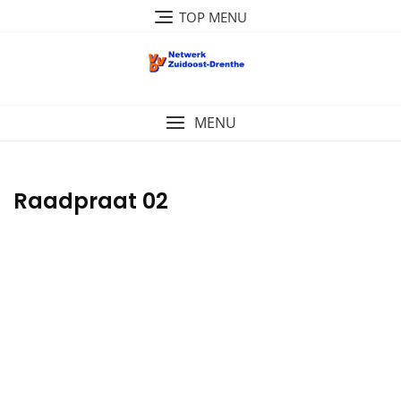
Ga
TOP MENU
naar
de
inhoud
MENU
Raadpraat 02