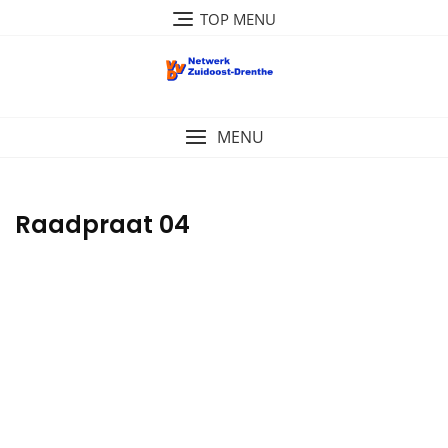
Ga
TOP MENU
naar
de
inhoud
MENU
Raadpraat 04