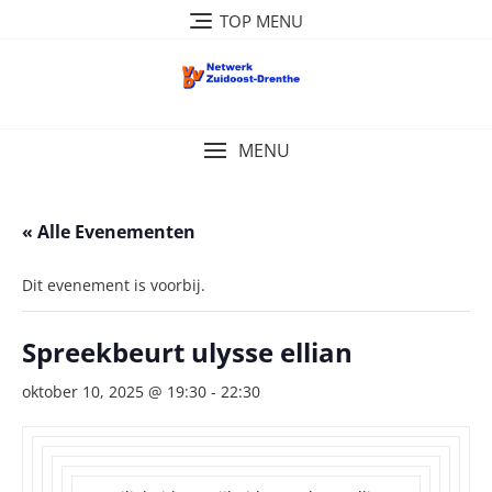
Ga
TOP MENU
naar
de
inhoud
MENU
« Alle Evenementen
Dit evenement is voorbij.
Spreekbeurt ulysse ellian
oktober 10, 2025 @ 19:30
-
22:30