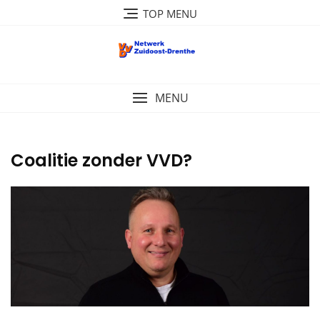
Ga
TOP MENU
naar
de
inhoud
MENU
Coalitie zonder VVD?