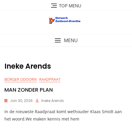
Ga
TOP MENU
naar
de
inhoud
MENU
Ineke Arends
BORGER ODOORN
RAADPRAAT
MAN ZONDER PLAN
Jan 30, 2026
Ineke Arends
In de nieuwste Raadpraat komt wethouder Klaas Smidt aan
het woord.We maken kennis met hem