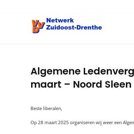
Ga
naar
de
inhoud
Algemene Ledenverga
maart – Noord Sleen
Beste liberalen,
Op 28 maart 2025 organiseren wij weer een Alge